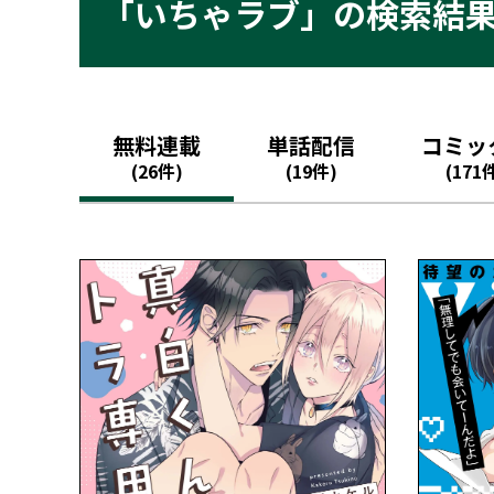
「いちゃラブ」の検索結
無料連載
単話配信
コミッ
(26件)
(19件)
(171