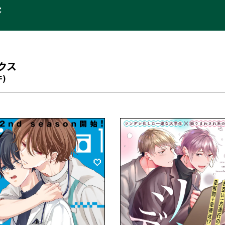
果
クス
件)