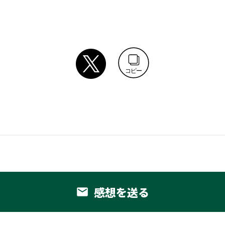
コピー
感想を送る
email