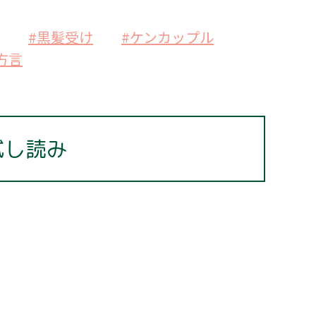
#黒髪受け
#ケンカップル
方言
試し読み