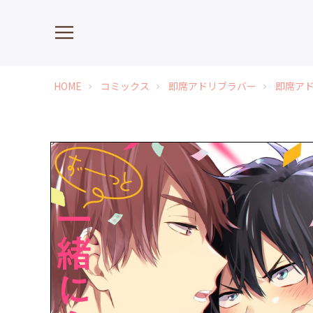
HOME
コミックス
即席アドリブラバー
即席アド
chevron_right
chevron_right
chevron_right