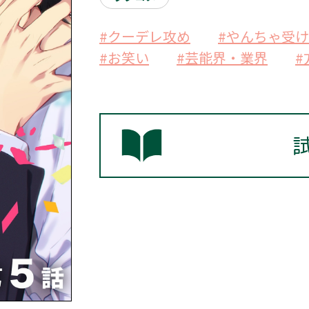
#クーデレ攻め
#やんちゃ受け
#お笑い
#芸能界・業界
#