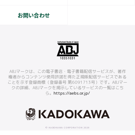
お問い合わせ
ABJマークは、この電子書店・電子書籍配信サービスが、著作
権者からコンテンツ使用許諾を得た正規版配信サービスである
ことを示す登録商標（登録番号 第6091713号）です。ABJマー
クの詳細、ABJマークを掲示しているサービスの一覧はこち
ら。
https://aebs.or.jp/
© KADOKAWA CORPORATION 2026
本ホームページに掲載の文章・画像・写真などを無断で複製することは法律上禁じられています。