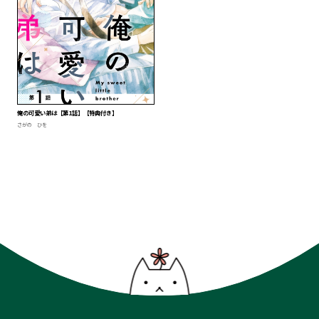
俺の可愛い弟は【第1話】【特典付き】
さがの ひを