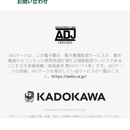
お問い合わせ
ABJマークは、この電子書店・電子書籍配信サービスが、著作
権者からコンテンツ使用許諾を得た正規版配信サービスである
ことを示す登録商標（登録番号 第6091713号）です。ABJマー
クの詳細、ABJマークを掲示しているサービスの一覧はこち
ら。
https://aebs.or.jp/
© KADOKAWA CORPORATION 2026
本ホームページに掲載の文章・画像・写真などを無断で複製することは法律上禁じられています。
すべての著作権は株式会社KADOKAWAに帰属します。