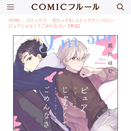
HOME
コミックス
初エッチBL コミックアンソロジー
chevron_right
chevron_right
chevron_right
ピュアじゃなくてごめんなさい【単話】