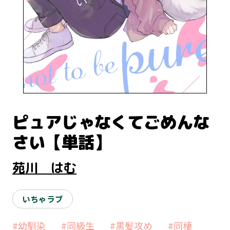
ピュアじゃなくてごめんな
さい【単話】
苑川 はむ
いちゃラブ
#幼馴染
#同級生
#黒髪攻め
#同棲