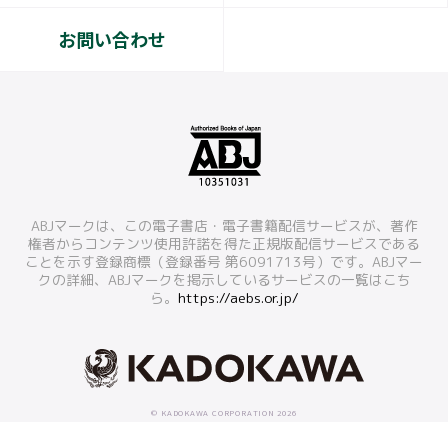
お問い合わせ
ABJマークは、この電子書店・電子書籍配信サービスが、著作
権者からコンテンツ使用許諾を得た正規版配信サービスである
ことを示す登録商標（登録番号 第6091713号）です。ABJマー
クの詳細、ABJマークを掲示しているサービスの一覧はこち
ら。
https://aebs.or.jp/
© KADOKAWA CORPORATION 2026
本ホームページに掲載の文章・画像・写真などを無断で複製することは法律上禁じられています。