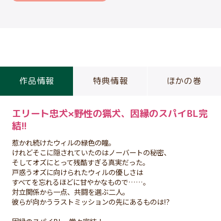
作品情報
特典情報
ほかの巻
エリート忠犬×野性の猟犬、因縁のスパイBL完
結!!
惹かれ続けたウィルの緑色の瞳。
けれどそこに隠されていたのはノーバートの秘密、
そしてオズにとって残酷すぎる真実だった。
戸惑うオズに向けられたウィルの優しさは
すべてを忘れるほどに甘やかなもので……。
対立関係から一点、共闘を選ぶ二人。
彼らが向かうラストミッションの先にあるものは!?