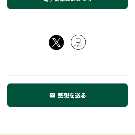
コピー
感想を送る
email