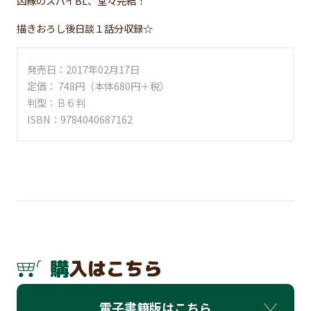
因縁のスパイBL、堂々完結！
描きおろし後日談１話分収録☆
発売日：2017年02月17日
定価： 748円（本体680円＋税）
判型：Ｂ６判
ISBN：9784040687162
購入はこちら
電子書籍版はこちら