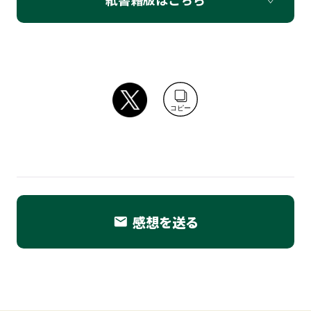
コピー
感想を送る
email