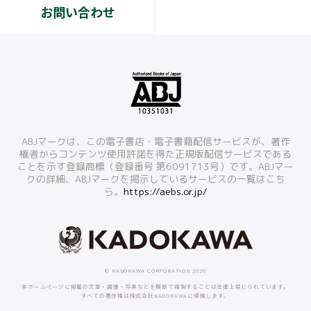
お問い合わせ
ABJマークは、この電子書店・電子書籍配信サービスが、著作
権者からコンテンツ使用許諾を得た正規版配信サービスである
ことを示す登録商標（登録番号 第6091713号）です。ABJマー
クの詳細、ABJマークを掲示しているサービスの一覧はこち
ら。
https://aebs.or.jp/
© KADOKAWA CORPORATION 2026
本ホームページに掲載の文章・画像・写真などを無断で複製することは法律上禁じられています。
すべての著作権は株式会社KADOKAWAに帰属します。