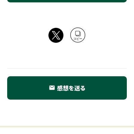
コピー
感想を送る
email