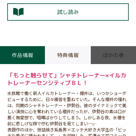
試し読み
作品情報
特典情報
ほかの巻
「もっと触らせて」シャチトレーナー×イルカ
トレーナーセンシティブＢＬ！
水族館で働く新人イルカトレーナー・櫻井は、いつかショーデ
ビューするために、日々練習を重ねていた。そんな櫻井の憧れ
は、同期のシャチトレーナー・伊勢谷。彼のダイナミックで美
しい演技に心を奪われている櫻井だったが、伊勢谷の素は口が
悪く無愛想で、喧嘩ばかりしてしまう。しかしある夜、水槽を
前に悲しげな顔で佇む伊勢谷を見てしまい――…。
表題作のほか、世話焼き系長男×エッチ大好き大学生の「ビッ
チな男子に懐かれまして。」を収録した、芹澤ナエ初コミック