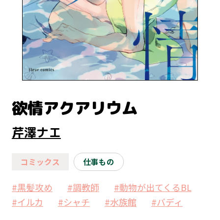
欲情アクアリウム
芹澤ナエ
コミックス
仕事もの
#黒髪攻め
#調教師
#動物が出てくるBL
#イルカ
#シャチ
#水族館
#バディ