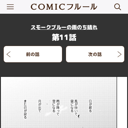
スモークブルーの雨のち晴れ
第11話
前の話
次の話