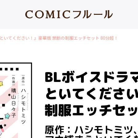
といてください！』豪華版 禁断の制服エッチセット 80分超！
BLボイスドラ
といてください
制服エッチセッ
原作：ハシモトミツ