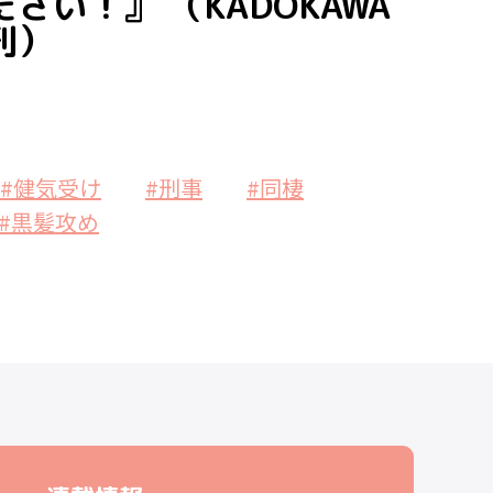
い！』 （KADOKAWA
刊）
#健気受け
#刑事
#同棲
#黒髪攻め