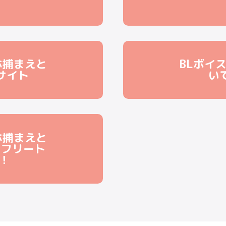
ホ捕まえと
BLボイ
サイト
い
ホ捕まえと
トフリート
！