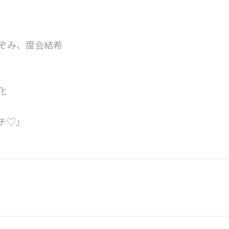
ぞみ、度会結希
化
チ♡」