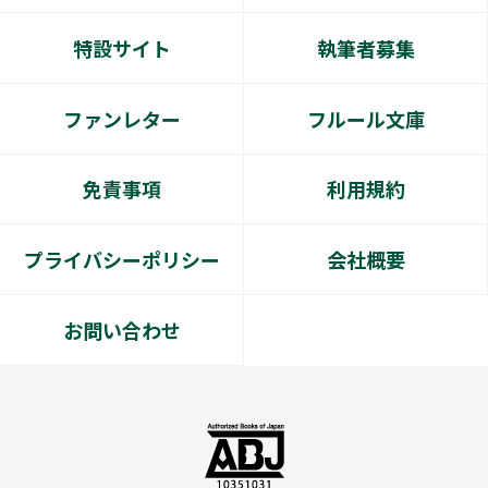
特設サイト
執筆者募集
ファンレター
フルール文庫
免責事項
利用規約
プライバシーポリシー
会社概要
お問い合わせ