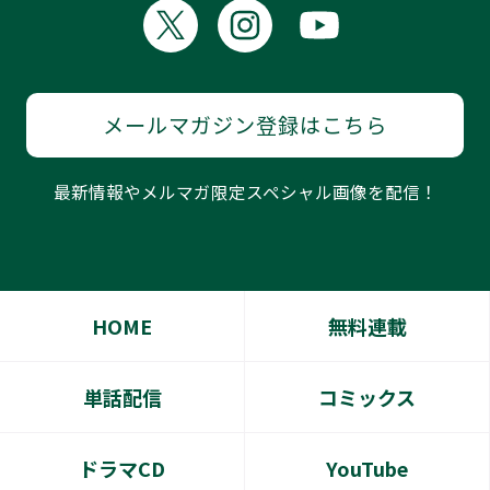
メールマガジン登録はこちら
最新情報やメルマガ限定スペシャル画像を配信！
HOME
無料連載
単話配信
コミックス
ドラマCD
YouTube