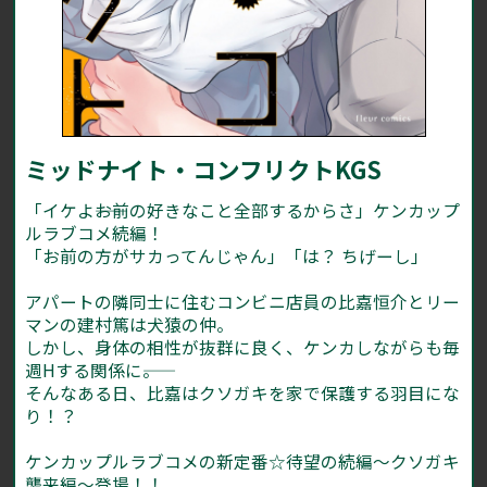
ミッドナイト・コンフリクトKGS
「イケよ――お前の好きなこと全部するからさ」ケンカップ
ルラブコメ続編！
「お前の方がサカってんじゃん」「は？ ちげーし」
アパートの隣同士に住むコンビニ店員の比嘉恒介とリー
マンの建村篤は犬猿の仲。
しかし、身体の相性が抜群に良く、ケンカしながらも毎
週Hする関係に――。
そんなある日、比嘉はクソガキを家で保護する羽目にな
り！？
ケンカップルラブコメの新定番☆待望の続編～クソガキ
襲来編～登場！！