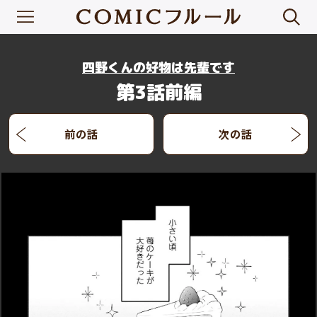
四野くんの好物は先輩です
第3話前編
前の話
次の話