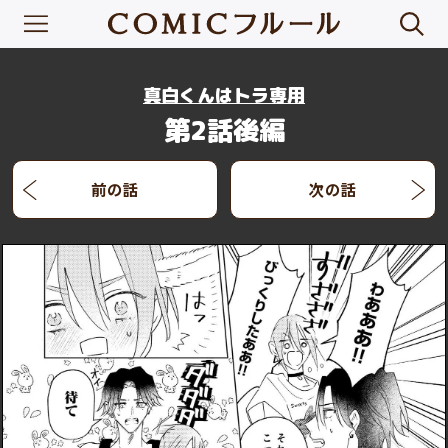
真白くんはトラ専用
第2話後編
前の話
次の話