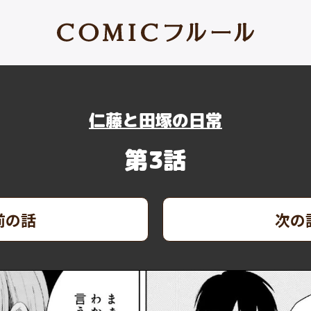
仁藤と田塚の日常
第3話
前の話
次の