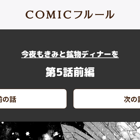
今夜もきみと鉱物ディナーを
第5話前編
前の話
次の