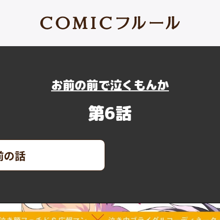
お前の前で泣くもんか
第6話
前の話