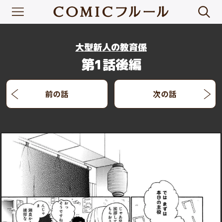
大型新人の教育係
第1話後編
前の話
次の話