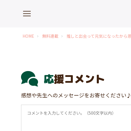
HOME
無料連載
推しと出会って元気になったから
chevron_right
chevron_right
応援コメント
感想や先生へのメッセージをお寄せください