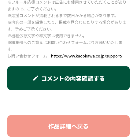
※フルール応援コメントは広告にも使用させていただくことがあり
ますので、ご了承ください。
※応援コメントが掲載されるまで数日かかる場合があります。
※内容の一部を編集したり、掲載を見合わせたりする場合がありま
す。予めご了承ください。
※機種依存文字や絵文字は使用できません。
※編集部へのご意見はお問い合わせフォームよりお願いいたしま
す。
お問い合わせフォーム
https://www.kadokawa.co.jp/support/
コメントの内容確認する
edit
作品詳細へ戻る