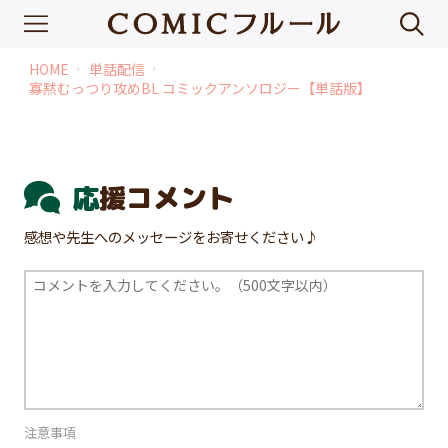
HOME
単話配信
chevron_right
chevron_right
寡黙むっつり攻めBL コミックアンソロジー【単話版】
応援コメント
感想や先生へのメッセージをお寄せください♪
注意事項