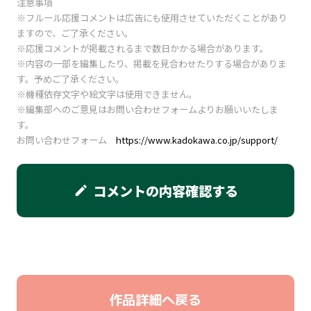
注意事項
※フルール応援コメントは広告にも使用させていただくことがあり
ますので、ご了承ください。
※応援コメントが掲載されるまで数日かかる場合があります。
※内容の一部を編集したり、掲載を見合わせたりする場合がありま
す。予めご了承ください。
※機種依存文字や絵文字は使用できません。
※編集部へのご意見はお問い合わせフォームよりお願いいたしま
す。
お問い合わせフォーム
https://www.kadokawa.co.jp/support/
コメントの内容確認する
edit
作品詳細へ戻る