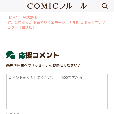
HOME
単話配信
chevron_right
chevron_right
確かに恋だった お題で紡ぐエモーショナルBLコミックアンソ
ロジー【単話版】
応援コメント
感想や先生へのメッセージをお寄せください♪