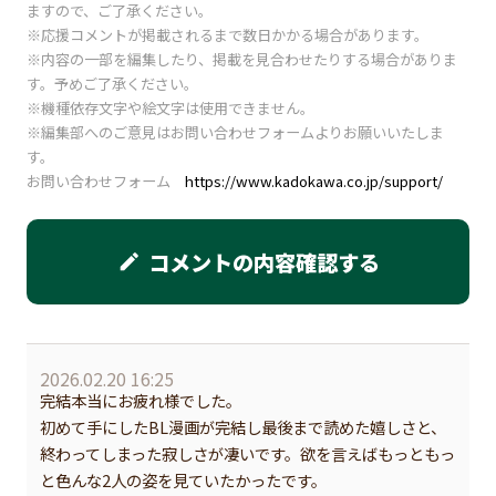
ますので、ご了承ください。
※応援コメントが掲載されるまで数日かかる場合があります。
※内容の一部を編集したり、掲載を見合わせたりする場合がありま
す。予めご了承ください。
※機種依存文字や絵文字は使用できません。
※編集部へのご意見はお問い合わせフォームよりお願いいたしま
す。
お問い合わせフォーム
https://www.kadokawa.co.jp/support/
コメントの内容確認する
edit
2026.02.20 16:25
完結本当にお疲れ様でした。
初めて手にしたBL漫画が完結し最後まで読めた嬉しさと、
終わってしまった寂しさが凄いです。欲を言えばもっともっ
と色んな2人の姿を見ていたかったです。