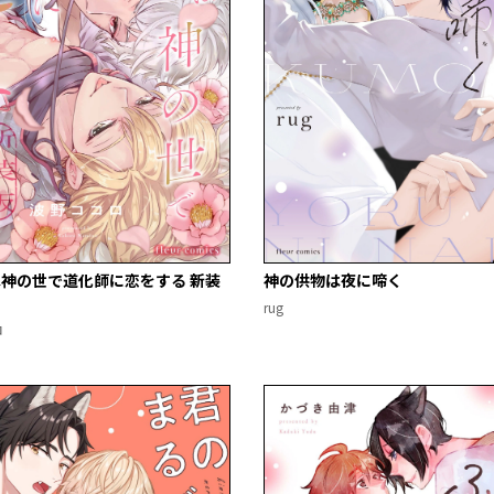
神の世で道化師に恋をする 新装
神の供物は夜に啼く
rug
ロ