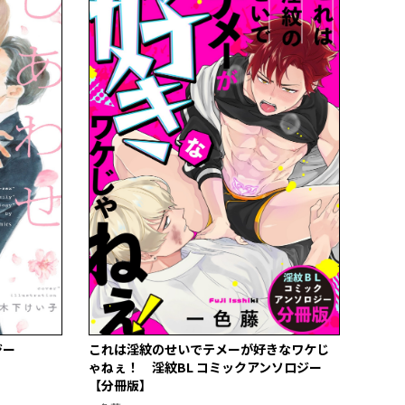
ジー
これは淫紋のせいでテメーが好きなワケじ
ゃねぇ！ 淫紋BL コミックアンソロジー
【分冊版】