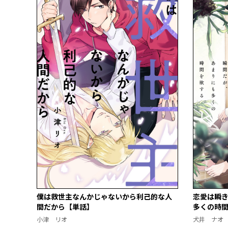
僕は救世主なんかじゃないから利己的な人
恋愛は瞬
間だから【単話】
多くの時
小津 リオ
犬井 ナオ