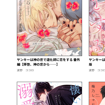
ヤンキーは神の世で道化師に恋をする 番外
ヤンキーは
編【拝啓、神の世から──】
版
波野 ココロ
波野 ココ