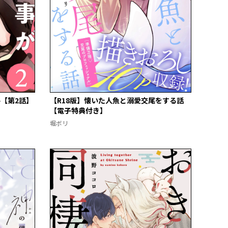
【第2話】
【R18版】懐いた人魚と溺愛交尾をする話
【電子特典付き】
堀ボリ