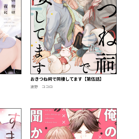
おきつね祠で同棲してます【第伍話】
波野 ココロ