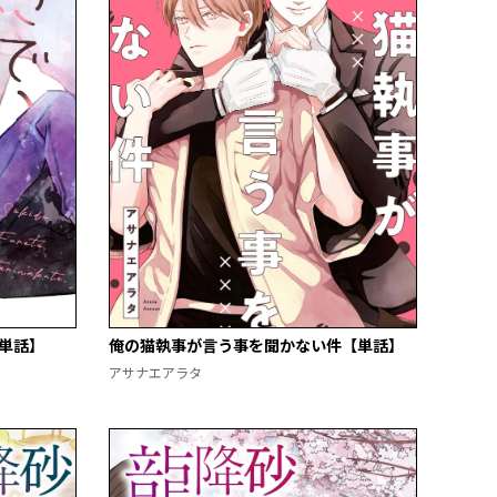
単話】
俺の猫執事が言う事を聞かない件【単話】
アサナエアラタ