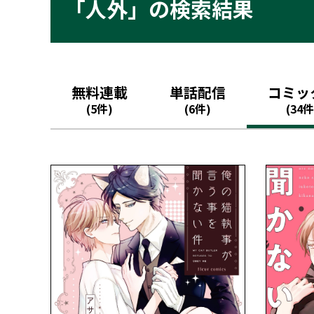
「人外」の検索結果
無料連載
単話配信
コミッ
(5件)
(6件)
(34件