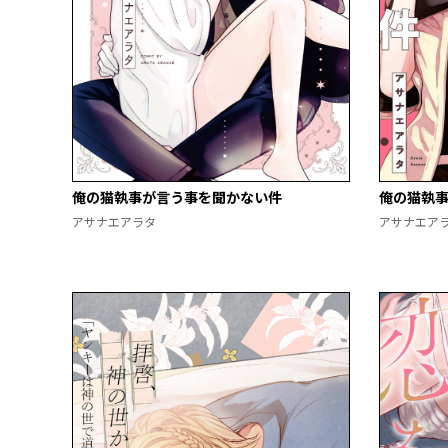
俺の猫執事が言う事を聞かない件
俺の猫執事
アサナエアラタ
アサナエア