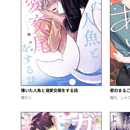
懐いた人魚と溺愛交尾をする話
君のまる
堀ボリ
梅乃 しゃ