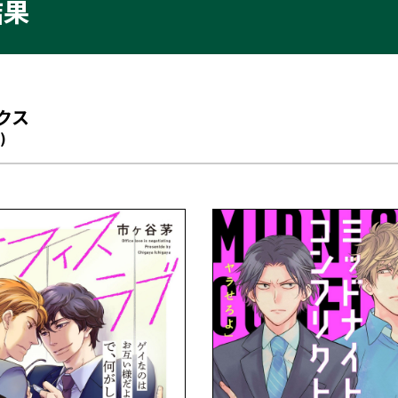
結果
クス
)