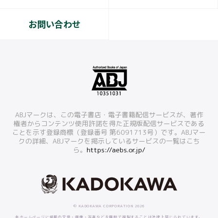
お問い合わせ
ABJマークは、この電子書店・電子書籍配信サービスが、著作
権者からコンテンツ使用許諾を得た正規版配信サービスである
ことを示す登録商標（登録番号 第6091713号）です。ABJマー
クの詳細、ABJマークを掲示しているサービスの一覧はこち
ら。
https://aebs.or.jp/
© KADOKAWA CORPORATION 2026
本ホームページに掲載の文章・画像・写真などを無断で複製することは法律上禁じられています。