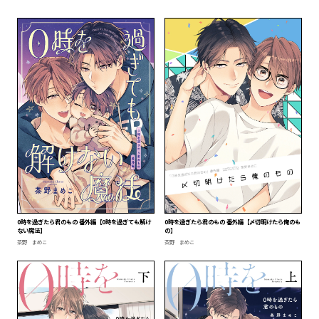
0時を過ぎたら君のもの 番外編【0時を過ぎても解け
0時を過ぎたら君のもの 番外編【〆切明けたら俺のも
ない魔法】
の】
茶野 まめこ
茶野 まめこ