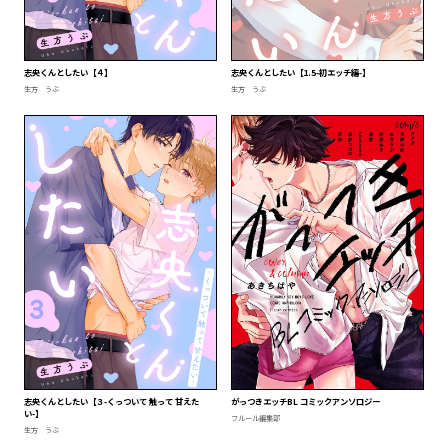
志央くんとしたい【４】
志央くんとしたい【1.5-初エッチ編-】
生方 うぶ
生方 うぶ
志央くんとしたい【３-くっついて 触って 甘えた
がっつきエッチBL コミックアンソロジー
い-】
フルール編集部
生方 うぶ